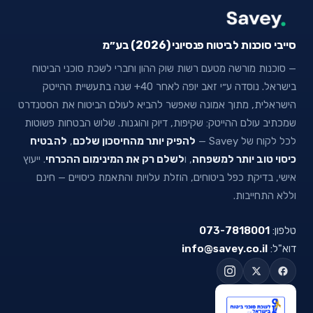
סייבי סוכנות לביטוח פנסיוני (2026) בע״מ
— סוכנות מורשה מטעם רשות שוק ההון וחברי לשכת סוכני הביטוח
בישראל. נוסדה ע״י זאב יופה לאחר 40+ שנה בתעשיית ההייטק
הישראלית, מתוך אמונה שאפשר להביא לעולם הביטוח את הסטנדרט
שמכתיב עולם ההייטק: שקיפות, דיוק והוגנות. שלוש הבטחות פשוטות
לכל לקוח של Savey —
להפיק יותר מהחיסכון שלכם
,
להבטיח
כיסוי טוב יותר למשפחה
, ו
לשלם רק את המינימום ההכרחי
. ייעוץ
אישי, בדיקת כפל ביטוחים, הוזלת עלויות והתאמת כיסויים — חינם
וללא התחייבות.
טלפון:
073-7818001
דוא"ל:
info@savey.co.il