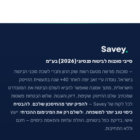
סייבי סוכנות לביטוח פנסיוני (2026) בע״מ
— סוכנות מורשה מטעם רשות שוק ההון וחברי לשכת סוכני הביטוח
בישראל. נוסדה ע״י זאב יופה לאחר 40+ שנה בתעשיית ההייטק
הישראלית, מתוך אמונה שאפשר להביא לעולם הביטוח את הסטנדרט
שמכתיב עולם ההייטק: שקיפות, דיוק והוגנות. שלוש הבטחות פשוטות
לכל לקוח של Savey —
להפיק יותר מהחיסכון שלכם
,
להבטיח
כיסוי טוב יותר למשפחה
, ו
לשלם רק את המינימום ההכרחי
. ייעוץ
אישי, בדיקת כפל ביטוחים, הוזלת עלויות והתאמת כיסויים — חינם
וללא התחייבות.