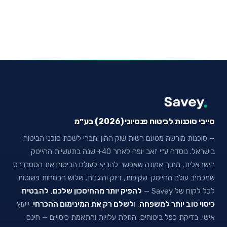
סייבי סוכנות לביטוח פנסיוני (2026) בע״מ
— סוכנות מורשה מטעם רשות שוק ההון וחברי לשכת סוכני הביטוח
בישראל. נוסדה ע״י זאב יופה לאחר 40+ שנה בתעשיית ההייטק
הישראלית, מתוך אמונה שאפשר להביא לעולם הביטוח את הסטנדרט
שמכתיב עולם ההייטק: שקיפות, דיוק והוגנות. שלוש הבטחות פשוטות
לכל לקוח של Savey —
להפיק יותר מהחיסכון שלכם
,
להבטיח
כיסוי טוב יותר למשפחה
, ו
לשלם רק את המינימום ההכרחי
. ייעוץ
אישי, בדיקת כפל ביטוחים, הוזלת עלויות והתאמת כיסויים — חינם