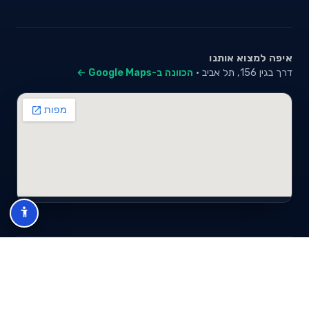
איפה למצוא אותנו
דרך בגין 156, תל אביב ·
הכוונה ב-Google Maps ←
© 2026 סייבי סוכנות לביטוח פנסיוני (2026) בע"מ · ח.פ 517280681 ·
כל הזכויות שמורות
תנאי שימוש
מדיניות פרטיות
מפת אתר