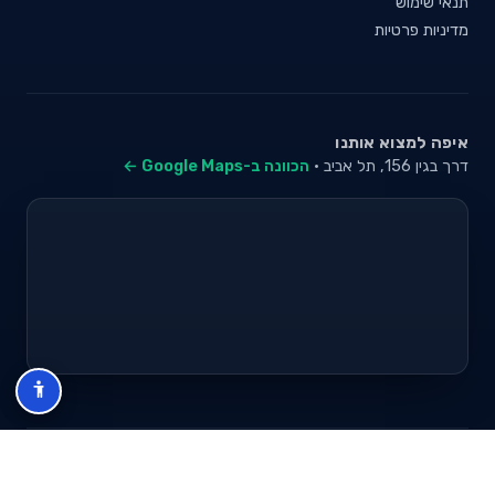
תנאי שימוש
מדיניות פרטיות
איפה למצוא אותנו
דרך בגין 156, תל אביב ·
הכוונה ב-Google Maps ←
© 2026 סייבי סוכנות לביטוח פנסיוני (2026) בע"מ · ח.פ 517280681 ·
כל הזכויות שמורות