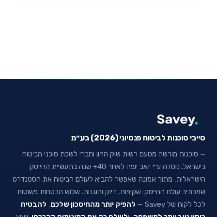
סייבי סוכנות לביטוח פנסיוני (2026) בע״מ
— סוכנות מורשה מטעם רשות שוק ההון וחברי לשכת סוכני הביטוח
בישראל. נוסדה ע״י זאב יופה לאחר 40+ שנה בתעשיית ההייטק
הישראלית, מתוך אמונה שאפשר להביא לעולם הביטוח את הסטנדרט
שמכתיב עולם ההייטק: שקיפות, דיוק והוגנות. שלוש הבטחות פשוטות
לכל לקוח של Savey —
להפיק יותר מהחיסכון שלכם
,
להבטיח
כיסוי טוב יותר למשפחה
, ו
לשלם רק את המינימום ההכרחי
. ייעוץ