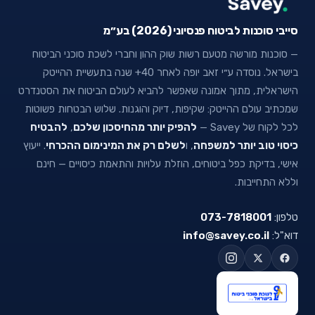
סייבי סוכנות לביטוח פנסיוני (2026) בע״מ
— סוכנות מורשה מטעם רשות שוק ההון וחברי לשכת סוכני הביטוח
בישראל. נוסדה ע״י זאב יופה לאחר 40+ שנה בתעשיית ההייטק
הישראלית, מתוך אמונה שאפשר להביא לעולם הביטוח את הסטנדרט
שמכתיב עולם ההייטק: שקיפות, דיוק והוגנות. שלוש הבטחות פשוטות
לכל לקוח של Savey —
להפיק יותר מהחיסכון שלכם
,
להבטיח
כיסוי טוב יותר למשפחה
, ו
לשלם רק את המינימום ההכרחי
. ייעוץ
אישי, בדיקת כפל ביטוחים, הוזלת עלויות והתאמת כיסויים — חינם
וללא התחייבות.
טלפון:
073-7818001
דוא"ל:
info@savey.co.il