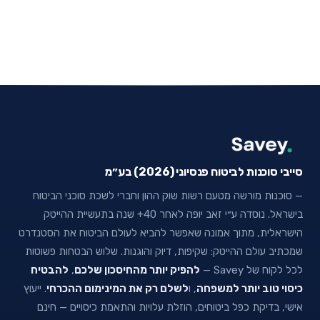
סייבי סוכנות לביטוח פנסיוני (2026) בע״מ
— סוכנות מורשה מטעם רשות שוק ההון וחברי לשכת סוכני הביטוח
בישראל. נוסדה ע״י זאב יופה לאחר 40+ שנה בתעשיית ההייטק
הישראלית, מתוך אמונה שאפשר להביא לעולם הביטוח את הסטנדרט
שמכתיב עולם ההייטק: שקיפות, דיוק והוגנות. שלוש הבטחות פשוטות
לכל לקוח של Savey —
להפיק יותר מהחיסכון שלכם
,
להבטיח
כיסוי טוב יותר למשפחה
, ו
לשלם רק את המינימום ההכרחי
. ייעוץ
אישי, בדיקת כפל ביטוחים, הוזלת עלויות והתאמת כיסויים — חינם