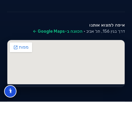
איפה למצוא אותנו
דרך בגין 156, תל אביב ·
הכוונה ב-Google Maps ←
© 2026 סייבי סוכנות לביטוח פנסיוני (2026) בע"מ · ח.פ 517280681 ·
כל הזכויות שמורות
תנאי שימוש
מדיניות פרטיות
מפת אתר