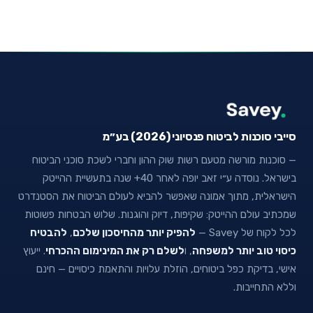
סייבי סוכנות לביטוח פנסיוני (2026) בע״מ
— סוכנות מורשה מטעם רשות שוק ההון וחברי לשכת סוכני הביטוח
בישראל. נוסדה ע״י זאב יופה לאחר 40+ שנה בתעשיית ההייטק
הישראלית, מתוך אמונה שאפשר להביא לעולם הביטוח את הסטנדרט
שמכתיב עולם ההייטק: שקיפות, דיוק והוגנות. שלוש הבטחות פשוטות
לכל לקוח של Savey —
להפיק יותר מהחיסכון שלכם
,
להבטיח
כיסוי טוב יותר למשפחה
, ו
לשלם רק את המינימום ההכרחי
. ייעוץ
אישי, בדיקת כפל ביטוחים, הוזלת עלויות והתאמת כיסויים — חינם
וללא התחייבות.