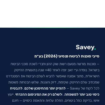
סייבי סוכנות לביטוח פנסיוני (2026) בע״מ
— סוכנות מורשה מטעם רשות שוק ההון וחברי לשכת סוכני הביטוח
בישראל. נוסדה ע״י זאב יופה לאחר 40+ שנה בתעשיית ההייטק
הישראלית, מתוך אמונה שאפשר להביא לעולם הביטוח את הסטנדרט
שמכתיב עולם ההייטק: שקיפות, דיוק והוגנות. שלוש הבטחות פשוטות
לכל לקוח של Savey —
להפיק יותר מהחיסכון שלכם
,
להבטיח
כיסוי טוב יותר למשפחה
, ו
לשלם רק את המינימום ההכרחי
. ייעוץ
אישי, בדיקת כפל ביטוחים, הוזלת עלויות והתאמת כיסויים — חינם