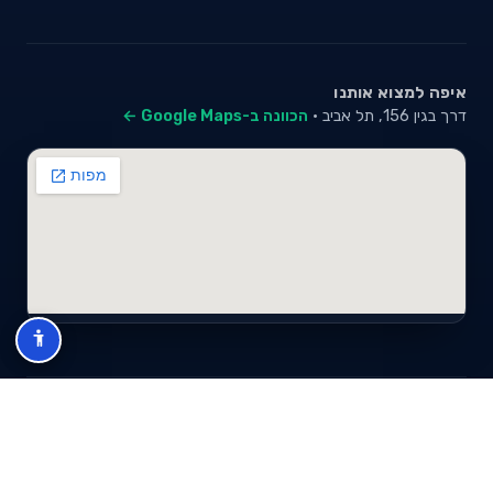
איפה למצוא אותנו
דרך בגין 156, תל אביב ·
הכוונה ב-Google Maps ←
© 2026 סייבי סוכנות לביטוח פנסיוני (2026) בע"מ · ח.פ 517280681 ·
כל הזכויות שמורות
תנאי שימוש
מדיניות פרטיות
מפת אתר