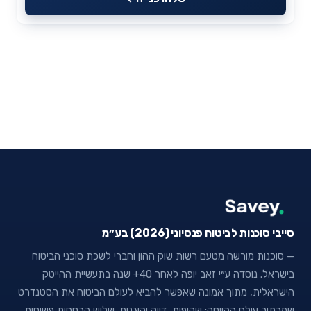
סייבי סוכנות לביטוח פנסיוני (2026) בע״מ
— סוכנות מורשה מטעם רשות שוק ההון וחברי לשכת סוכני הביטוח
בישראל. נוסדה ע״י זאב יופה לאחר 40+ שנה בתעשיית ההייטק
הישראלית, מתוך אמונה שאפשר להביא לעולם הביטוח את הסטנדרט
שמכתיב עולם ההייטק: שקיפות, דיוק והוגנות. שלוש הבטחות פשוטות