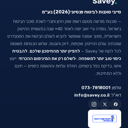
סייבי סוכנות לביטוח פנסיוני (2026) בע״מ
— סוכנות מורשה מטעם רשות שוק ההון וחברי לשכת סוכני הביטוח
בישראל. נוסדה ע״י זאב יופה לאחר 40+ שנה בתעשיית ההייטק
הישראלית, מתוך אמונה שאפשר להביא לעולם הביטוח את הסטנדרט
שמכתיב עולם ההייטק: שקיפות, דיוק והוגנות. שלוש הבטחות פשוטות
לכל לקוח של Savey —
להפיק יותר מהחיסכון שלכם
,
להבטיח
כיסוי טוב יותר למשפחה
, ו
לשלם רק את המינימום ההכרחי
. ייעוץ
אישי, בדיקת כפל ביטוחים, הוזלת עלויות והתאמת כיסויים — חינם
וללא התחייבות.
טלפון:
073-7818001
דוא"ל:
info@savey.co.il