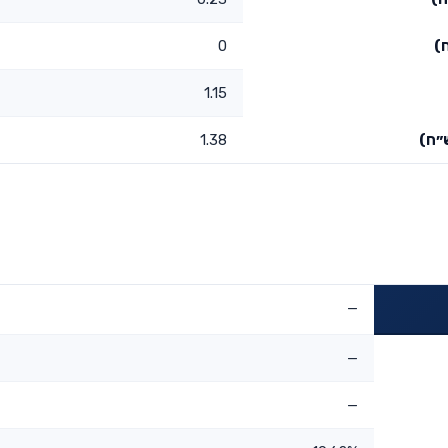
)
0
1.15
״ח)
1.38
—
—
—