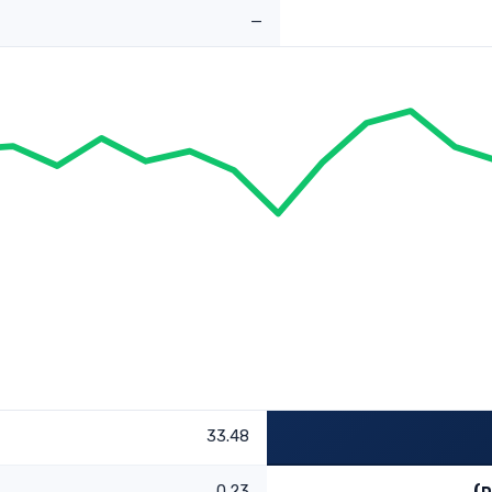
—
33.48
ח)
0.23