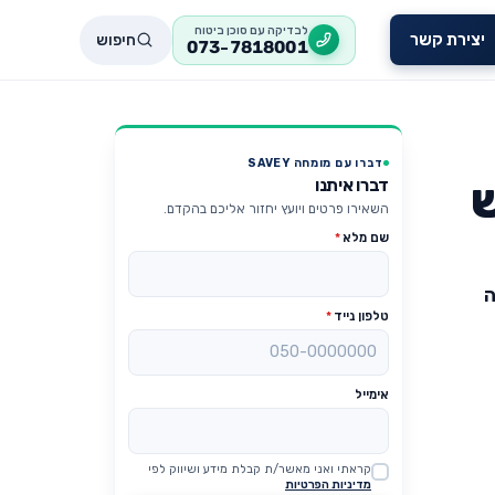
לבדיקה עם סוכן ביטוח
חיפוש
יצירת קשר
073-7818001
דברו עם מומחה SAVEY
ש
דברו איתנו
השאירו פרטים ויועץ יחזור אליכם בהקדם.
שם מלא
*
ה
טלפון נייד
*
אימייל
קראתי ואני מאשר/ת קבלת מידע ושיווק לפי
Website
מדיניות הפרטיות