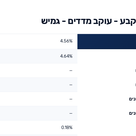
בע - עוקב מדדים - גמיש
4.56%
4.64%
—
—
—
—
0.18%