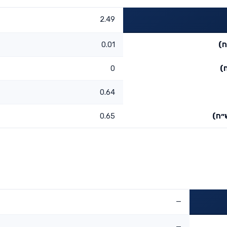
2.49
ח)
0.01
)
0
0.64
״ח)
0.65
—
—