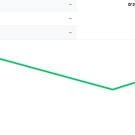
—
—
—