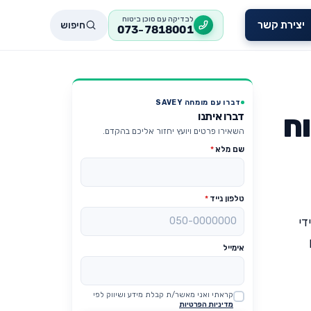
לבדיקה עם סוכן ביטוח
חיפוש
יצירת קשר
073-7818001
דברו עם מומחה SAVEY
ח
דברו איתנו
השאירו פרטים ויועץ יחזור אליכם בהקדם.
שם מלא
*
טלפון נייד
*
די
אימייל
קראתי ואני מאשר/ת קבלת מידע ושיווק לפי
Website
מדיניות הפרטיות