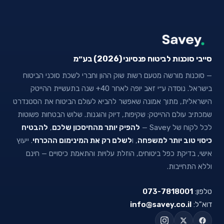
סייבי סוכנות לביטוח פנסיוני (2026) בע״מ
— סוכנות מורשה מטעם רשות שוק ההון וחברי לשכת סוכני הביטוח
בישראל. נוסדה ע״י זאב יופה לאחר 40+ שנה בתעשיית ההייטק
הישראלית, מתוך אמונה שאפשר להביא לעולם הביטוח את הסטנדרט
שמכתיב עולם ההייטק: שקיפות, דיוק והוגנות. שלוש הבטחות פשוטות
לכל לקוח של Savey —
להפיק יותר מהחיסכון שלכם
,
להבטיח
כיסוי טוב יותר למשפחה
, ו
לשלם רק את המינימום ההכרחי
. ייעוץ
אישי, בדיקת כפל ביטוחים, הוזלת עלויות והתאמת כיסויים — חינם
וללא התחייבות.
טלפון:
073-7818001
דוא"ל:
info@savey.co.il