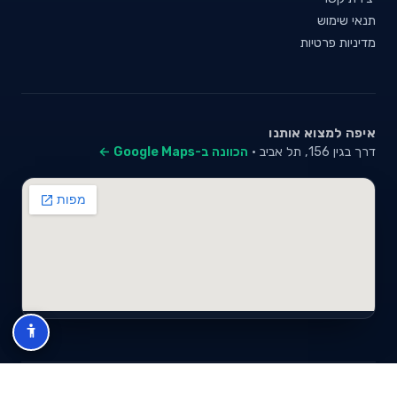
תנאי שימוש
מדיניות פרטיות
איפה למצוא אותנו
דרך בגין 156, תל אביב ·
הכוונה ב-Google Maps ←
© 2026 סייבי סוכנות לביטוח פנסיוני (2026) בע"מ · ח.פ 517280681 ·