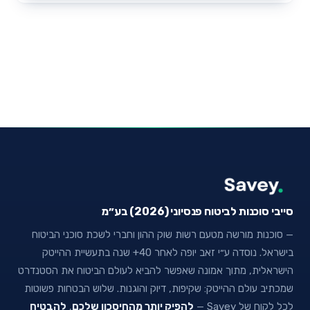
סייבי סוכנות לביטוח פנסיוני (2026) בע״מ
— סוכנות מורשה מטעם רשות שוק ההון וחברי לשכת סוכני הביטוח
בישראל. נוסדה ע״י זאב יופה לאחר 40+ שנה בתעשיית ההייטק
הישראלית, מתוך אמונה שאפשר להביא לעולם הביטוח את הסטנדרט
שמכתיב עולם ההייטק: שקיפות, דיוק והוגנות. שלוש הבטחות פשוטות
לכל לקוח של Savey —
להפיק יותר מהחיסכון שלכם
,
להבטיח