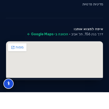
מדיניות פרטיות
איפה למצוא אותנו
דרך בגין 156, תל אביב ·
הכוונה ב-Google Maps ←
© 2026 סייבי סוכנות לביטוח פנסיוני (2026) בע"מ · ח.פ 517280681 ·
כל הזכויות שמורות