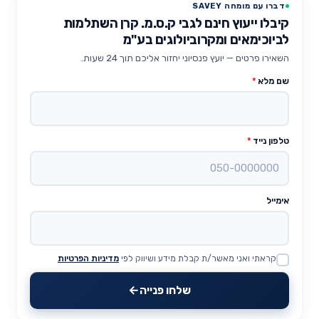
דברו עם מומחה SAVEY
קיבלו ייעוץ חינם לגבי ק.ס.מ. קרן השתלמות
לביוכימאים ומקרוביולוגים בע"מ
השאירו פרטים — יועץ פנסיוני יחזור אליכם תוך 24 שעות.
שם מלא
*
טלפון נייד
*
אימייל
קראתי ואני מאשר/ת קבלת מידע ושיווק לפי
מדיניות הפרטיות
Website
שלחו פנייה