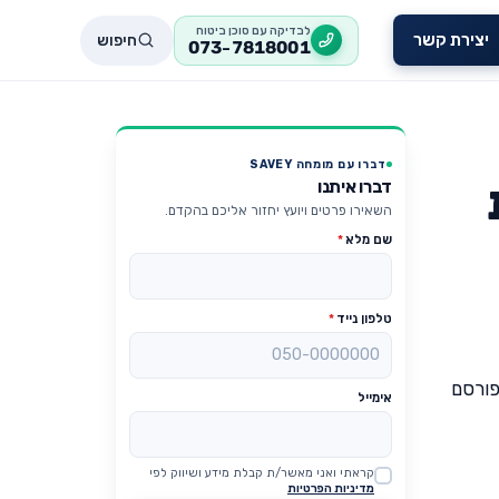
לבדיקה עם סוכן ביטוח
חיפוש
יצירת קשר
073-7818001
דברו עם מומחה SAVEY
דברו איתנו
השאירו פרטים ויועץ יחזור אליכם בהקדם.
שם מלא
*
טלפון נייד
*
פורסם
אימייל
קראתי ואני מאשר/ת קבלת מידע ושיווק לפי
Website
מדיניות הפרטיות