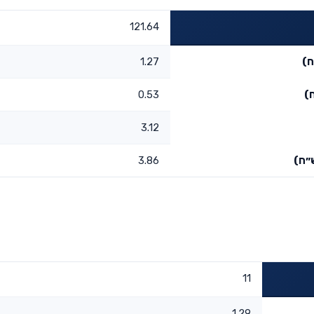
121.64
ח)
1.27
)
0.53
3.12
״ח)
3.86
11
1.29