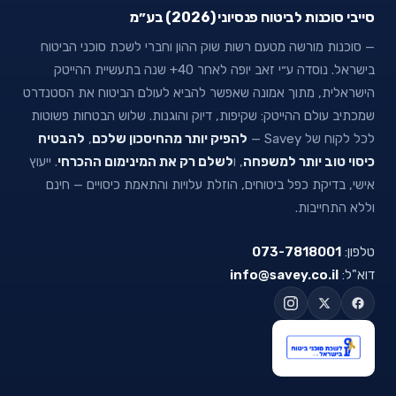
סייבי סוכנות לביטוח פנסיוני (2026) בע״מ
— סוכנות מורשה מטעם רשות שוק ההון וחברי לשכת סוכני הביטוח
בישראל. נוסדה ע״י זאב יופה לאחר 40+ שנה בתעשיית ההייטק
הישראלית, מתוך אמונה שאפשר להביא לעולם הביטוח את הסטנדרט
שמכתיב עולם ההייטק: שקיפות, דיוק והוגנות. שלוש הבטחות פשוטות
לכל לקוח של Savey —
להפיק יותר מהחיסכון שלכם
,
להבטיח
כיסוי טוב יותר למשפחה
, ו
לשלם רק את המינימום ההכרחי
. ייעוץ
אישי, בדיקת כפל ביטוחים, הוזלת עלויות והתאמת כיסויים — חינם
וללא התחייבות.
טלפון:
073-7818001
דוא"ל:
info@savey.co.il