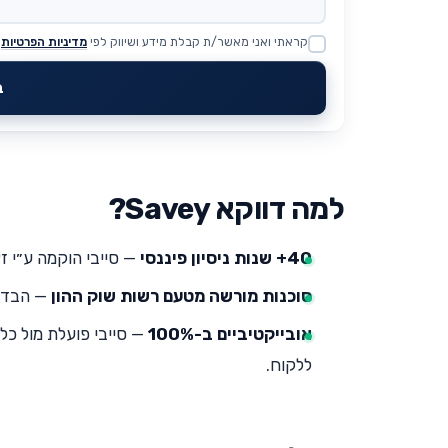
קראתי ואני מאשר/ת קבלת מידע ושיווק לפי
מדיניות הפרטיות
Website
ב
למה דווקא Savey?
40+ שנות ניסיון פיננסי
— סייבי הוקמה ע״י זא
סוכנות מורשה מטעם רשות שוק ההון
— הבדיק
אובייקטיביים ב-100%
— סייבי פועלת מול כל
ללקוח.