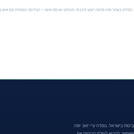
 תיקון 190 (סעיף 9א), עדכון מס׳ 26 — בתוקף. המידע באתר אינו מהווה ייעוץ פיננסי, פנסיוני או מס אישי — הבדיקה הסופית עם אי
טוח בישראל. נוסדה ע״י זאב יופה
נה שאפשר להביא לעולם הביטוח את