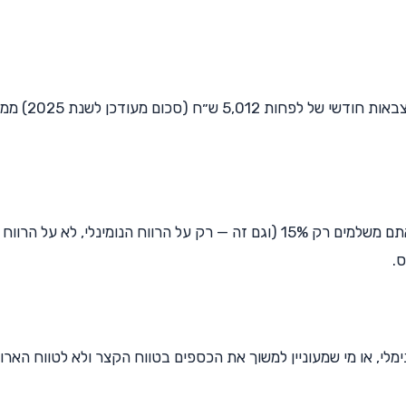
מגיל 60 ומעלה. תנאי הסף הוא שכבר יש לכם זרם קצב
במקום לשלם 25% מס רווח הון על תשואות הקופה, אתם משלמים רק 15% (וגם זה — רק על הרווח הנומינלי, לא על הרווח
.
ן זרם קצבה מינימלי, או מי שמעוניין למשוך את הכספים בטווח הקצר ולא לטווח הארו