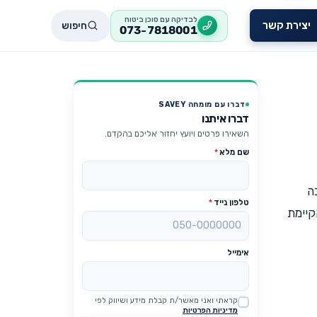
לבדיקה עם סוכן ביטוח
חיפוש
יצירת קשר
073-7818001
דברו עם מומחה SAVEY
דברו איתנו
השאירו פרטים ויועץ יחזור אליכם בהקדם.
שם מלא
*
צבה
טלפון נייד
*
קיימת
אימייל
קראתי ואני מאשר/ת קבלת מידע ושיווק לפי
Website
מדיניות הפרטיות