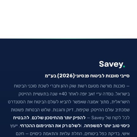
סייבי סוכנות לביטוח פנסיוני (2026) בע״מ
— סוכנות מורשה מטעם רשות שוק ההון וחברי לשכת סוכני הביטוח
בישראל. נוסדה ע״י זאב יופה לאחר 40+ שנה בתעשיית ההייטק
הישראלית, מתוך אמונה שאפשר להביא לעולם הביטוח את הסטנדרט
שמכתיב עולם ההייטק: שקיפות, דיוק והוגנות. שלוש הבטחות פשוטות
לכל לקוח של Savey —
להפיק יותר מהחיסכון שלכם
,
להבטיח
כיסוי טוב יותר למשפחה
, ו
לשלם רק את המינימום ההכרחי
. ייעוץ
אישי, בדיקת כפל ביטוחים, הוזלת עלויות והתאמת כיסויים — חינם