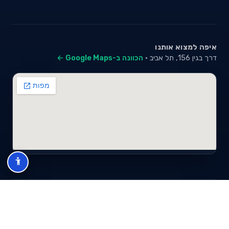
איפה למצוא אותנו
דרך בגין 156, תל אביב ·
הכוונה ב-Google Maps ←
© 2026 סייבי סוכנות לביטוח פנסיוני (2026) בע"מ · ח.פ 517280681 ·
כל הזכויות שמורות
תנאי שימוש
מדיניות פרטיות
מפת אתר