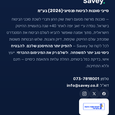
סייבי סוכנות לביטוח פנסיוני (2026) בע״מ
— סוכנות מורשה מטעם רשות שוק ההון וחברי לשכת סוכני הביטוח
בישראל. נוסדה ע״י זאב יופה לאחר 40+ שנה בתעשיית ההייטק
הישראלית, מתוך אמונה שאפשר להביא לעולם הביטוח את הסטנדרט
שמכתיב עולם ההייטק: שקיפות, דיוק והוגנות. שלוש הבטחות פשוטות
לכל לקוח של Savey —
להפיק יותר מהחיסכון שלכם
,
להבטיח
כיסוי טוב יותר למשפחה
, ו
לשלם רק את המינימום ההכרחי
. ייעוץ
אישי, בדיקת כפל ביטוחים, הוזלת עלויות והתאמת כיסויים — חינם
וללא התחייבות.
טלפון:
073-7818001
דוא"ל:
info@savey.co.il