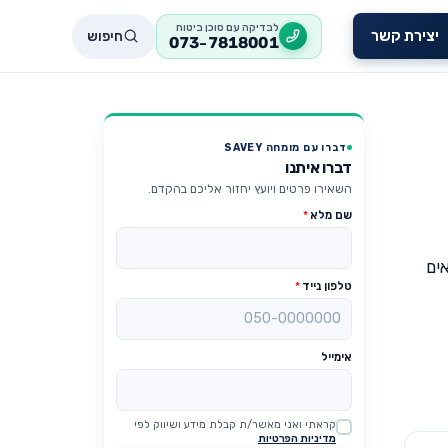
לבדיקה עם סוכן ביטוח
חיפוש
יצירת קשר
073-7818001
דברו עם מומחה SAVEY
דברו איתנו
השאירו פרטים ויועץ יחזור אליכם בהקדם.
שם מלא
*
אים
טלפון נייד
*
אימייל
קראתי ואני מאשר/ת קבלת מידע ושיווק לפי
Website
מדיניות הפרטיות