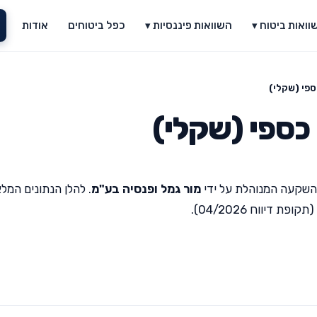
וואות ביטוח ▾
השוואות פיננסיות ▾
כפל ביטוחים
אודות
פי (שקלי)
כספי (שקלי)
השקעה המנוהלת על ידי
מור גמל ופנסיה בע"מ
. להלן הנתונים המל
יווח 04/2026).