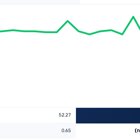
52.27
ח)
0.65