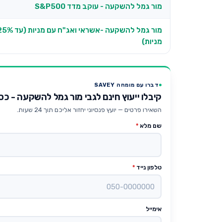
מור גמל להשקעה - עוקב מדד S&P500
מור גמל להשקעה -אשראי ואג"ח עם מניות
מניות)
דברו עם מומחה SAVEY
קיבלו ייעוץ חינם לגבי מור גמל להשקעה - כס
השאירו פרטים — יועץ פנסיוני יחזור אליכם תוך 24 שעות.
שם מלא
*
טלפון נייד
*
אימייל