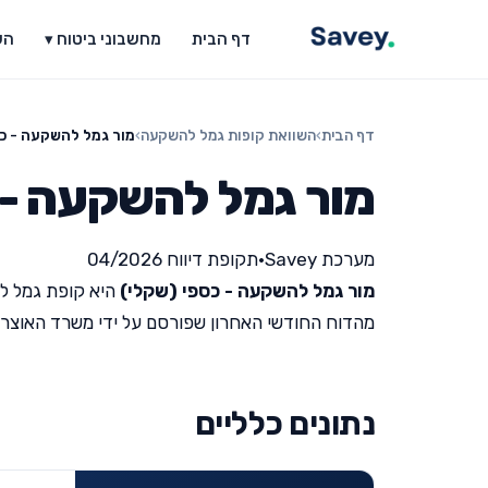
דף הבית
מחשבוני ביטוח ▾
הש
דף הבית
›
השוואת קופות גמל להשקעה
›
מור גמל להשקעה - כס
מור גמל להשקעה - 
מערכת Savey
•
תקופת דיווח 04/2026
מור גמל להשקעה - כספי (שקלי)
היא קופת גמל ל
מהדוח החודשי האחרון שפורסם על ידי משרד האוצר (תקופת ד
נתונים כלליים