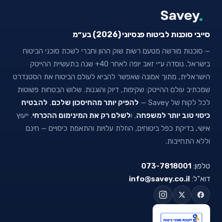
סייבי סוכנות לביטוח פנסיוני (2026) בע״מ
— סוכנות מורשה מטעם רשות שוק ההון וחברי לשכת סוכני הביטוח
בישראל. נוסדה ע״י זאב יופה לאחר 40+ שנה בתעשיית ההייטק
הישראלית, מתוך אמונה שאפשר להביא לעולם הביטוח את הסטנדרט
שמכתיב עולם ההייטק: שקיפות, דיוק והוגנות. שלוש הבטחות פשוטות
לכל לקוח של Savey —
להפיק יותר מהחיסכון שלכם
,
להבטיח
כיסוי טוב יותר למשפחה
, ו
לשלם רק את המינימום ההכרחי
. ייעוץ
אישי, בדיקת כפל ביטוחים, הוזלת עלויות והתאמת כיסויים — חינם
וללא התחייבות.
טלפון:
073-7818001
דוא"ל:
info@savey.co.il