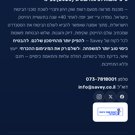
— סוכנות מורשה מטעם רשות שוק ההון וחברי לשכת סוכני הביטוח
בישראל. נוסדה ע״י זאב יופה לאחר 40+ שנה בתעשיית ההייטק
הישראלית, מתוך אמונה שאפשר להביא לעולם הביטוח את הסטנדרט
שמכתיב עולם ההייטק: שקיפות, דיוק והוגנות. שלוש הבטחות פשוטות
לכל לקוח של Savey —
להפיק יותר מהחיסכון שלכם
,
להבטיח
כיסוי טוב יותר למשפחה
, ו
לשלם רק את המינימום ההכרחי
. ייעוץ
אישי, בדיקת כפל ביטוחים, הוזלת עלויות והתאמת כיסויים — חינם
וללא התחייבות.
טלפון:
073-7818001
דוא"ל:
info@savey.co.il