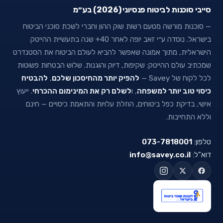
סייבי סוכנות לביטוח פנסיוני (2026) בע״מ
— סוכנות מורשה מטעם רשות שוק ההון וחברי לשכת סוכני הביטוח
בישראל. נוסדה ע״י זאב יופה לאחר 40+ שנה בתעשיית ההייטק
הישראלית, מתוך אמונה שאפשר להביא לעולם הביטוח את הסטנדרט
שמכתיב עולם ההייטק: שקיפות, דיוק והוגנות. שלוש הבטחות פשוטות
לכל לקוח של Savey —
להפיק יותר מהחיסכון שלכם
,
להבטיח
כיסוי טוב יותר למשפחה
, ו
לשלם רק את המינימום ההכרחי
. ייעוץ
אישי, בדיקת כפל ביטוחים, הוזלת עלויות והתאמת כיסויים — חינם
וללא התחייבות.
טלפון:
073-7818001
דוא"ל:
info@savey.co.il