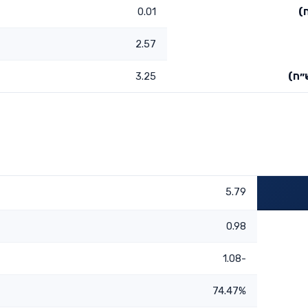
)
0.01
2.57
״ח)
3.25
5.79
0.98
-1.08
74.47%