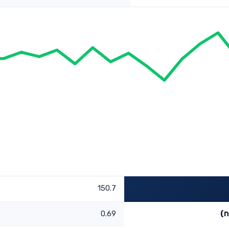
150.7
ח)
0.69