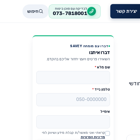
לבדיקה עם סוכן ביטוח
חיפוש
יצירת קשר
073-7818001
דברו עם מומחה SAVEY
דברו איתנו
השאירו פרטים ויועץ יחזור אליכם בהקדם.
שם מלא
*
ודשי
טלפון נייד
*
אימייל
קראתי ואני מאשר/ת קבלת מידע ושיווק לפי
Website
מדיניות הפרטיות