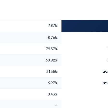
7.87%
8.76%
79.57%
60.82%
21.55%
9.97%
0.43%
—