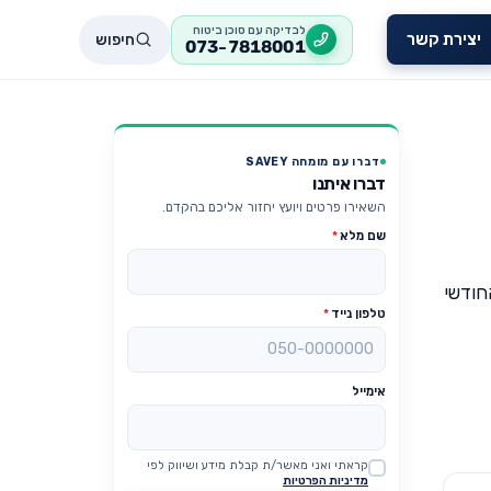
לבדיקה עם סוכן ביטוח
חיפוש
יצירת קשר
073-7818001
דברו עם מומחה SAVEY
דברו איתנו
השאירו פרטים ויועץ יחזור אליכם בהקדם.
שם מלא
*
חודשי
טלפון נייד
*
אימייל
קראתי ואני מאשר/ת קבלת מידע ושיווק לפי
Website
מדיניות הפרטיות