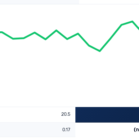
20.5
ח)
0.17