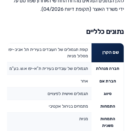
להלן הנתונים המלאים מהדוח החודשי האחרון שפורסם על
ידי משרד האוצר (תקופת דיווח 04/2026).
נתונים כלליים
קופת תגמולים של העובדים בעירית תל אביב-יפו אגוד
שם הקרן
מסלול מניות
תגמולים של עובדים בעירית ת"א-יפו א.ש. בע"מ
חברה מנהלת
אחר
חברת אם
תגמולים ואישית לפיצויים
סיווג
מתמחים בניהול אקטיבי
התמחות
מניות
התמחות
משנית