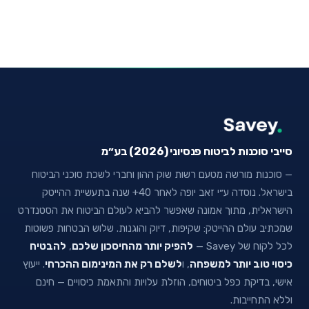
סייבי סוכנות לביטוח פנסיוני (2026) בע״מ
— סוכנות מורשה מטעם רשות שוק ההון וחברי לשכת סוכני הביטוח
בישראל. נוסדה ע״י זאב יופה לאחר 40+ שנה בתעשיית ההייטק
הישראלית, מתוך אמונה שאפשר להביא לעולם הביטוח את הסטנדרט
שמכתיב עולם ההייטק: שקיפות, דיוק והוגנות. שלוש הבטחות פשוטות
לכל לקוח של Savey —
להפיק יותר מהחיסכון שלכם
,
להבטיח
כיסוי טוב יותר למשפחה
, ו
לשלם רק את המינימום ההכרחי
. ייעוץ
אישי, בדיקת כפל ביטוחים, הוזלת עלויות והתאמת כיסויים — חינם
וללא התחייבות.