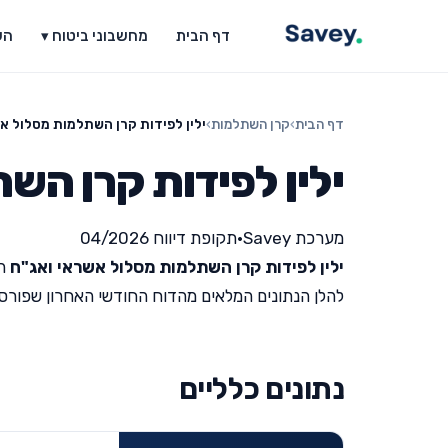
דף הבית
מחשבוני ביטוח ▾
הש
דף הבית
›
קרן השתלמות
›
ילין לפידות קרן השתלמות מסלול א
ילין לפידות קרן הש
מערכת Savey
•
תקופת דיווח 04/2026
ילין לפידות קרן השתלמות מסלול אשראי ואג"ח
הי
להלן הנתונים המלאים מהדוח החודשי האחרון שפורסם על י
נתונים כלליים