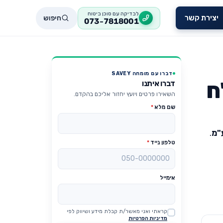
לבדיקה עם סוכן ביטוח
חיפוש
יצירת קשר
073-7818001
דברו עם מומחה SAVEY
ח
דברו איתנו
השאירו פרטים ויועץ יחזור אליכם בהקדם.
שם מלא
*
ע"מ
.
טלפון נייד
*
אימייל
קראתי ואני מאשר/ת קבלת מידע ושיווק לפי
Website
מדיניות הפרטיות