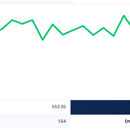
553.35
ח)
1.54