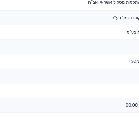
השתלמות מסלול אשראי ואג"ח
קופות גמל בע"מ
ת בע"מ
טיבי