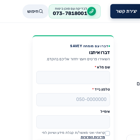
לבדיקה עם סוכן ביטוח
חיפוש
יצירת קשר
073-7818001
דברו עם מומחה SAVEY
דברו איתנו
השאירו פרטים ויועץ יחזור אליכם בהקדם.
שם מלא
*
ם
טלפון נייד
*
אימייל
קראתי ואני מאשר/ת קבלת מידע ושיווק לפי
Website
מדיניות הפרטיות