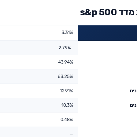
s&p 5
3.31%
-2.79%
43.94%
63.25%
12.91%
10.3%
0.48%
—