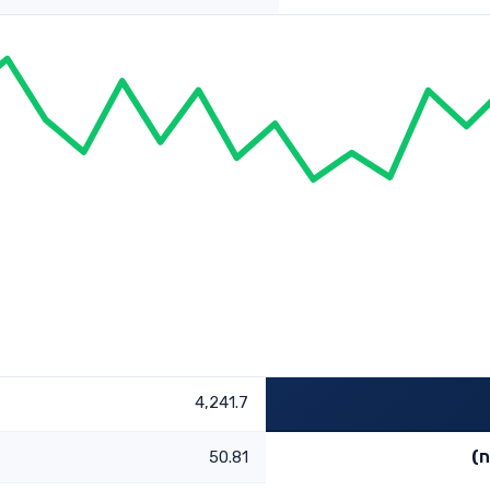
4,241.7
ח)
50.81