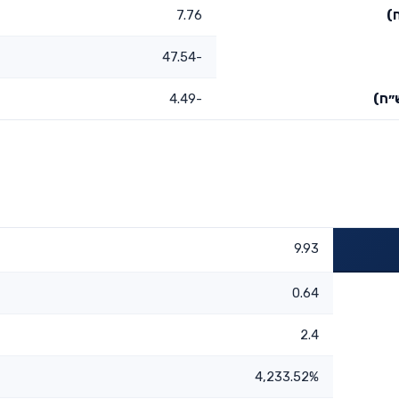
)
7.76
-47.54
״ח)
-4.49
9.93
0.64
2.4
4,233.52%