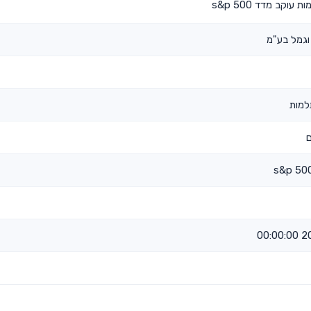
וקב מדד s&p 500
וגמל בע"מ
למות
ם
202