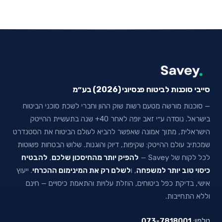
סייבי סוכנות לביטוח פנסיוני (2026) בע״מ
— סוכנות מורשה מטעם רשות שוק ההון וחברי לשכת סוכני הביטוח
בישראל. נוסדה ע״י זאב יופה לאחר 40+ שנה בתעשיית ההייטק
הישראלית, מתוך אמונה שאפשר להביא לעולם הביטוח את הסטנדרט
שמכתיב עולם ההייטק: שקיפות, דיוק והוגנות. שלוש הבטחות פשוטות
לכל לקוח של Savey —
להפיק יותר מהחיסכון שלכם
,
להבטיח
כיסוי טוב יותר למשפחה
, ו
לשלם רק את המינימום ההכרחי
. ייעוץ
אישי, בדיקת כפל ביטוחים, הוזלת עלויות והתאמת כיסויים — חינם
וללא התחייבות.
טלפון:
073-7818001