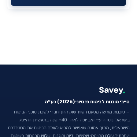
סייבי סוכנות לביטוח פנסיוני (2026) בע״מ
— סוכנות מורשה מטעם רשות שוק ההון וחברי לשכת סוכני הביטוח
בישראל. נוסדה ע״י זאב יופה לאחר 40+ שנה בתעשיית ההייטק
הישראלית, מתוך אמונה שאפשר להביא לעולם הביטוח את הסטנדרט
שמכתיב עולם ההייטק: שקיפות, דיוק והוגנות. שלוש הבטחות פשוטות