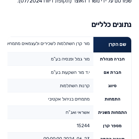
שפורסם על ידי משרד האוצר (תקופת דיווח 07/2024).
נתונים כלליים
מור קרן השתלמות לשכירים ולעצמאים מתמחים בניה
שם הקרן
מור גמל ופנסיה בע"מ
חברה מנהלת
י.ד מור השקעות בע"מ
חברת אם
קרנות השתלמות
סיווג
מתמחים בניהול אקטיבי
התמחות
אשראי ואג"ח
התמחות משנית
15244
מספר קרן
2024-06-23 00:00:00
תאריך הקמה