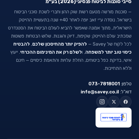
סייבי סוכנות לביטוח פנסיוני (2026) בע״מ
— סוכנות מורשה מטעם רשות שוק ההון וחברי לשכת סוכני הביטוח
בישראל. נוסדה ע״י זאב יופה לאחר 40+ שנה בתעשיית ההייטק
הישראלית, מתוך אמונה שאפשר להביא לעולם הביטוח את הסטנדרט
שמכתיב עולם ההייטק: שקיפות, דיוק והוגנות. שלוש הבטחות פשוטות
לכל לקוח של Savey —
להפיק יותר מהחיסכון שלכם
,
להבטיח
כיסוי טוב יותר למשפחה
, ו
לשלם רק את המינימום ההכרחי
. ייעוץ
אישי, בדיקת כפל ביטוחים, הוזלת עלויות והתאמת כיסויים — חינם
וללא התחייבות.
טלפון:
073-7818001
דוא"ל:
info@savey.co.il