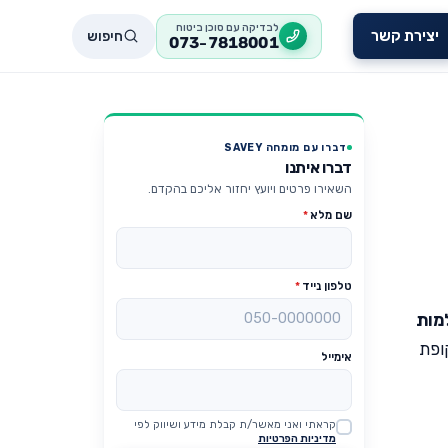
לבדיקה עם סוכן ביטוח
חיפוש
יצירת קשר
073-7818001
דברו עם מומחה SAVEY
דברו איתנו
השאירו פרטים ויועץ יחזור אליכם בהקדם.
שם מלא
*
טלפון נייד
*
מות
ופת
אימייל
קראתי ואני מאשר/ת קבלת מידע ושיווק לפי
Website
מדיניות הפרטיות