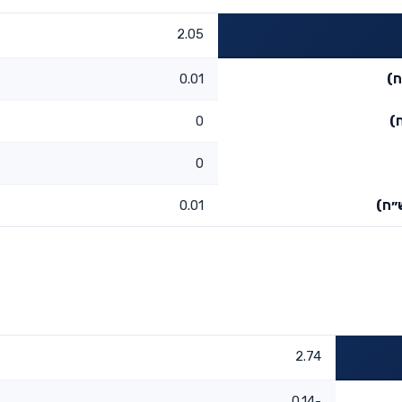
2.05
ח)
0.01
)
0
0
״ח)
0.01
2.74
-0.14