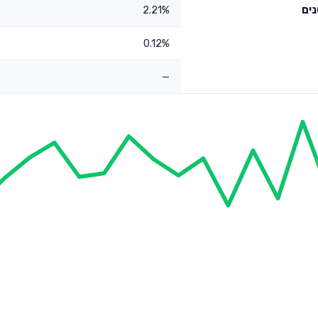
2.21%
0.12%
—