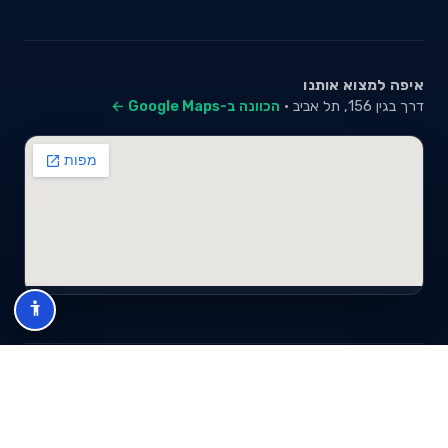
איפה למצוא אותנו
דרך בגין 156, תל אביב ·
הכוונה ב-Google Maps ←
© 2026 סייבי סוכנות לביטוח פנסיוני (2026) בע"מ · ח.פ 517280681 ·
כל הזכויות שמורות
תנאי שימוש
מדיניות פרטיות
מפת אתר