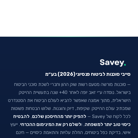
סייבי סוכנות לביטוח פנסיוני (2026) בע״מ
— סוכנות מורשה מטעם רשות שוק ההון וחברי לשכת סוכני הביטוח
בישראל. נוסדה ע״י זאב יופה לאחר 40+ שנה בתעשיית ההייטק
הישראלית, מתוך אמונה שאפשר להביא לעולם הביטוח את הסטנדרט
שמכתיב עולם ההייטק: שקיפות, דיוק והוגנות. שלוש הבטחות פשוטות
לכל לקוח של Savey —
להפיק יותר מהחיסכון שלכם
,
להבטיח
כיסוי טוב יותר למשפחה
, ו
לשלם רק את המינימום ההכרחי
. ייעוץ
אישי, בדיקת כפל ביטוחים, הוזלת עלויות והתאמת כיסויים — חינם