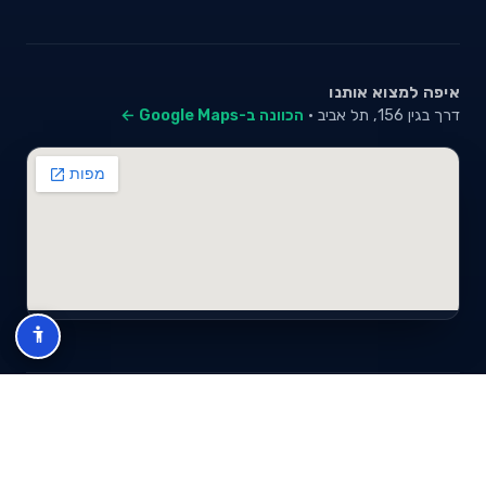
איפה למצוא אותנו
דרך בגין 156, תל אביב ·
הכוונה ב-Google Maps ←
© 2026 סייבי סוכנות לביטוח פנסיוני (2026) בע"מ · ח.פ 517280681 ·
כל הזכויות שמורות
תנאי שימוש
מדיניות פרטיות
מפת אתר