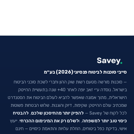
סייבי סוכנות לביטוח פנסיוני (2026) בע״מ
— סוכנות מורשה מטעם רשות שוק ההון וחברי לשכת סוכני הביטוח
בישראל. נוסדה ע״י זאב יופה לאחר 40+ שנה בתעשיית ההייטק
הישראלית, מתוך אמונה שאפשר להביא לעולם הביטוח את הסטנדרט
שמכתיב עולם ההייטק: שקיפות, דיוק והוגנות. שלוש הבטחות פשוטות
לכל לקוח של Savey —
להפיק יותר מהחיסכון שלכם
,
להבטיח
כיסוי טוב יותר למשפחה
, ו
לשלם רק את המינימום ההכרחי
. ייעוץ
אישי, בדיקת כפל ביטוחים, הוזלת עלויות והתאמת כיסויים — חינם