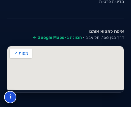
מדיניות פרטיות
איפה למצוא אותנו
דרך בגין 156, תל אביב ·
הכוונה ב-Google Maps ←
© 2026 סייבי סוכנות לביטוח פנסיוני (2026) בע"מ · ח.פ 517280681 ·
כל הזכויות שמורות
תנאי שימוש
מדיניות פרטיות
מפת אתר