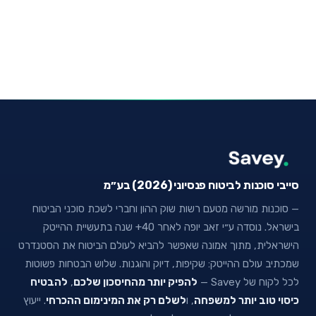
סייבי סוכנות לביטוח פנסיוני (2026) בע״מ
— סוכנות מורשה מטעם רשות שוק ההון וחברי לשכת סוכני הביטוח
בישראל. נוסדה ע״י זאב יופה לאחר 40+ שנה בתעשיית ההייטק
הישראלית, מתוך אמונה שאפשר להביא לעולם הביטוח את הסטנדרט
שמכתיב עולם ההייטק: שקיפות, דיוק והוגנות. שלוש הבטחות פשוטות
לכל לקוח של Savey —
להפיק יותר מהחיסכון שלכם
,
להבטיח
כיסוי טוב יותר למשפחה
, ו
לשלם רק את המינימום ההכרחי
. ייעוץ