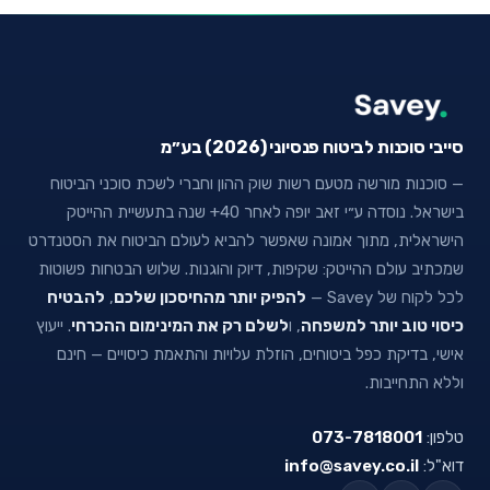
סייבי סוכנות לביטוח פנסיוני (2026) בע״מ
— סוכנות מורשה מטעם רשות שוק ההון וחברי לשכת סוכני הביטוח
בישראל. נוסדה ע״י זאב יופה לאחר 40+ שנה בתעשיית ההייטק
הישראלית, מתוך אמונה שאפשר להביא לעולם הביטוח את הסטנדרט
שמכתיב עולם ההייטק: שקיפות, דיוק והוגנות. שלוש הבטחות פשוטות
לכל לקוח של Savey —
להפיק יותר מהחיסכון שלכם
,
להבטיח
כיסוי טוב יותר למשפחה
, ו
לשלם רק את המינימום ההכרחי
. ייעוץ
אישי, בדיקת כפל ביטוחים, הוזלת עלויות והתאמת כיסויים — חינם
וללא התחייבות.
טלפון:
073-7818001
דוא"ל:
info@savey.co.il