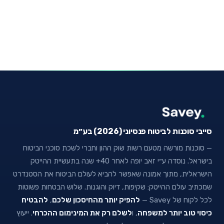
סייבי סוכנות לביטוח פנסיוני (2026) בע״מ
— סוכנות מורשה מטעם רשות שוק ההון וחברי לשכת סוכני הביטוח
בישראל. נוסדה ע״י זאב יופה לאחר 40+ שנה בתעשיית ההייטק
הישראלית, מתוך אמונה שאפשר להביא לעולם הביטוח את הסטנדרט
שמכתיב עולם ההייטק: שקיפות, דיוק והוגנות. שלוש הבטחות פשוטות
לכל לקוח של Savey —
להפיק יותר מהחיסכון שלכם
,
להבטיח
כיסוי טוב יותר למשפחה
, ו
לשלם רק את המינימום ההכרחי
. ייעוץ