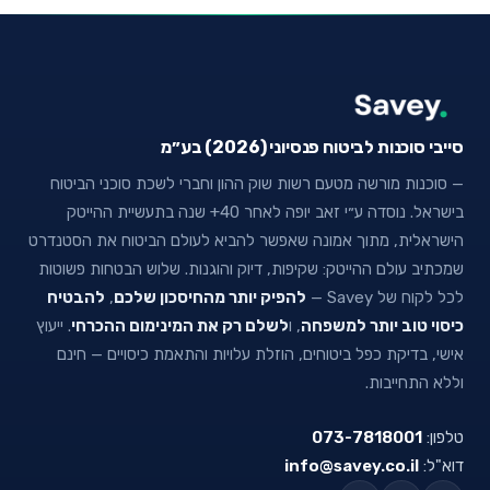
סייבי סוכנות לביטוח פנסיוני (2026) בע״מ
— סוכנות מורשה מטעם רשות שוק ההון וחברי לשכת סוכני הביטוח
בישראל. נוסדה ע״י זאב יופה לאחר 40+ שנה בתעשיית ההייטק
הישראלית, מתוך אמונה שאפשר להביא לעולם הביטוח את הסטנדרט
שמכתיב עולם ההייטק: שקיפות, דיוק והוגנות. שלוש הבטחות פשוטות
לכל לקוח של Savey —
להפיק יותר מהחיסכון שלכם
,
להבטיח
כיסוי טוב יותר למשפחה
, ו
לשלם רק את המינימום ההכרחי
. ייעוץ
אישי, בדיקת כפל ביטוחים, הוזלת עלויות והתאמת כיסויים — חינם
וללא התחייבות.
טלפון:
073-7818001
דוא"ל:
info@savey.co.il