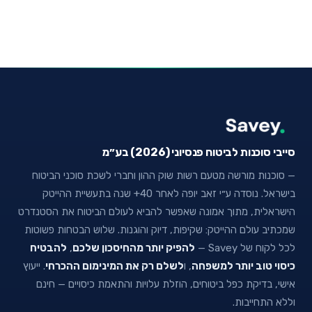
סייבי סוכנות לביטוח פנסיוני (2026) בע״מ
— סוכנות מורשה מטעם רשות שוק ההון וחברי לשכת סוכני הביטוח
בישראל. נוסדה ע״י זאב יופה לאחר 40+ שנה בתעשיית ההייטק
הישראלית, מתוך אמונה שאפשר להביא לעולם הביטוח את הסטנדרט
שמכתיב עולם ההייטק: שקיפות, דיוק והוגנות. שלוש הבטחות פשוטות
לכל לקוח של Savey —
להפיק יותר מהחיסכון שלכם
,
להבטיח
כיסוי טוב יותר למשפחה
, ו
לשלם רק את המינימום ההכרחי
. ייעוץ
אישי, בדיקת כפל ביטוחים, הוזלת עלויות והתאמת כיסויים — חינם
וללא התחייבות.