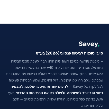
סייבי סוכנות לביטוח פנסיוני (2026) בע״מ
— סוכנות מורשה מטעם רשות שוק ההון וחברי לשכת סוכני הביטוח
בישראל. נוסדה ע״י זאב יופה לאחר 40+ שנה בתעשיית ההייטק
הישראלית, מתוך אמונה שאפשר להביא לעולם הביטוח את הסטנדרט
שמכתיב עולם ההייטק: שקיפות, דיוק והוגנות. שלוש הבטחות פשוטות
לכל לקוח של Savey —
להפיק יותר מהחיסכון שלכם
,
להבטיח
כיסוי טוב יותר למשפחה
, ו
לשלם רק את המינימום ההכרחי
. ייעוץ
אישי, בדיקת כפל ביטוחים, הוזלת עלויות והתאמת כיסויים — חינם
וללא התחייבות.