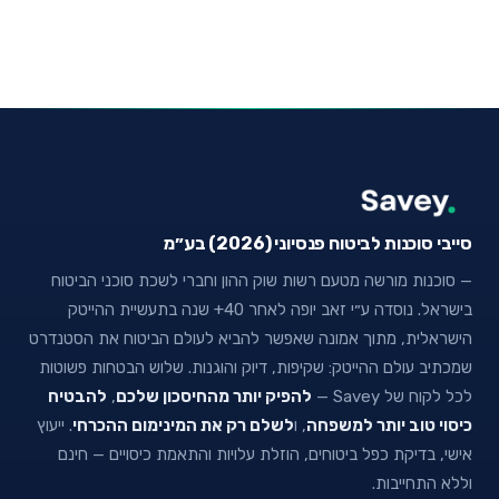
סייבי סוכנות לביטוח פנסיוני (2026) בע״מ
— סוכנות מורשה מטעם רשות שוק ההון וחברי לשכת סוכני הביטוח
בישראל. נוסדה ע״י זאב יופה לאחר 40+ שנה בתעשיית ההייטק
הישראלית, מתוך אמונה שאפשר להביא לעולם הביטוח את הסטנדרט
שמכתיב עולם ההייטק: שקיפות, דיוק והוגנות. שלוש הבטחות פשוטות
לכל לקוח של Savey —
להפיק יותר מהחיסכון שלכם
,
להבטיח
כיסוי טוב יותר למשפחה
, ו
לשלם רק את המינימום ההכרחי
. ייעוץ
אישי, בדיקת כפל ביטוחים, הוזלת עלויות והתאמת כיסויים — חינם
וללא התחייבות.