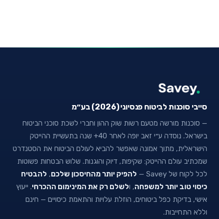
סייבי סוכנות לביטוח פנסיוני (2026) בע״מ
— סוכנות מורשה מטעם רשות שוק ההון וחברי לשכת סוכני הביטוח
בישראל. נוסדה ע״י זאב יופה לאחר 40+ שנה בתעשיית ההייטק
הישראלית, מתוך אמונה שאפשר להביא לעולם הביטוח את הסטנדרט
שמכתיב עולם ההייטק: שקיפות, דיוק והוגנות. שלוש הבטחות פשוטות
לכל לקוח של Savey —
להפיק יותר מהחיסכון שלכם
,
להבטיח
כיסוי טוב יותר למשפחה
, ו
לשלם רק את המינימום ההכרחי
. ייעוץ
אישי, בדיקת כפל ביטוחים, הוזלת עלויות והתאמת כיסויים — חינם
וללא התחייבות.