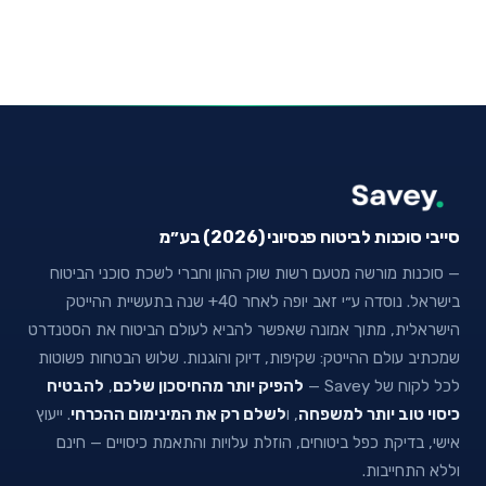
סייבי סוכנות לביטוח פנסיוני (2026) בע״מ
— סוכנות מורשה מטעם רשות שוק ההון וחברי לשכת סוכני הביטוח
בישראל. נוסדה ע״י זאב יופה לאחר 40+ שנה בתעשיית ההייטק
הישראלית, מתוך אמונה שאפשר להביא לעולם הביטוח את הסטנדרט
שמכתיב עולם ההייטק: שקיפות, דיוק והוגנות. שלוש הבטחות פשוטות
לכל לקוח של Savey —
להפיק יותר מהחיסכון שלכם
,
להבטיח
כיסוי טוב יותר למשפחה
, ו
לשלם רק את המינימום ההכרחי
. ייעוץ
אישי, בדיקת כפל ביטוחים, הוזלת עלויות והתאמת כיסויים — חינם
וללא התחייבות.