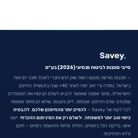
סייבי סוכנות לביטוח פנסיוני (2026) בע״מ
— סוכנות מורשה מטעם רשות שוק ההון וחברי לשכת סוכני הביטוח
בישראל. נוסדה ע״י זאב יופה לאחר 40+ שנה בתעשיית ההייטק
הישראלית, מתוך אמונה שאפשר להביא לעולם הביטוח את הסטנדרט
שמכתיב עולם ההייטק: שקיפות, דיוק והוגנות. שלוש הבטחות פשוטות
לכל לקוח של Savey —
להפיק יותר מהחיסכון שלכם
,
להבטיח
כיסוי טוב יותר למשפחה
, ו
לשלם רק את המינימום ההכרחי
. ייעוץ
אישי, בדיקת כפל ביטוחים, הוזלת עלויות והתאמת כיסויים — חינם
וללא התחייבות.