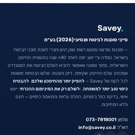
סייבי סוכנות לביטוח פנסיוני (2026) בע״מ
— סוכנות מורשה מטעם רשות שוק ההון וחברי לשכת סוכני הביטוח
בישראל. נוסדה ע״י זאב יופה לאחר 40+ שנה בתעשיית ההייטק
הישראלית, מתוך אמונה שאפשר להביא לעולם הביטוח את הסטנדרט
שמכתיב עולם ההייטק: שקיפות, דיוק והוגנות. שלוש הבטחות פשוטות
לכל לקוח של Savey —
להפיק יותר מהחיסכון שלכם
,
להבטיח
כיסוי טוב יותר למשפחה
, ו
לשלם רק את המינימום ההכרחי
. ייעוץ
אישי, בדיקת כפל ביטוחים, הוזלת עלויות והתאמת כיסויים — חינם
וללא התחייבות.
טלפון:
073-7818001
דוא"ל:
info@savey.co.il