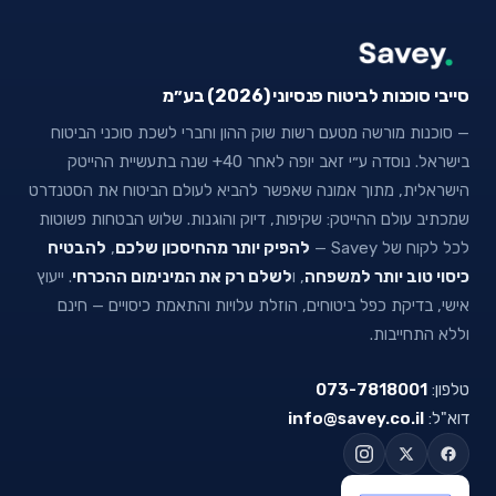
סייבי סוכנות לביטוח פנסיוני (2026) בע״מ
— סוכנות מורשה מטעם רשות שוק ההון וחברי לשכת סוכני הביטוח
בישראל. נוסדה ע״י זאב יופה לאחר 40+ שנה בתעשיית ההייטק
הישראלית, מתוך אמונה שאפשר להביא לעולם הביטוח את הסטנדרט
שמכתיב עולם ההייטק: שקיפות, דיוק והוגנות. שלוש הבטחות פשוטות
לכל לקוח של Savey —
להפיק יותר מהחיסכון שלכם
,
להבטיח
כיסוי טוב יותר למשפחה
, ו
לשלם רק את המינימום ההכרחי
. ייעוץ
אישי, בדיקת כפל ביטוחים, הוזלת עלויות והתאמת כיסויים — חינם
וללא התחייבות.
טלפון:
073-7818001
דוא"ל:
info@savey.co.il