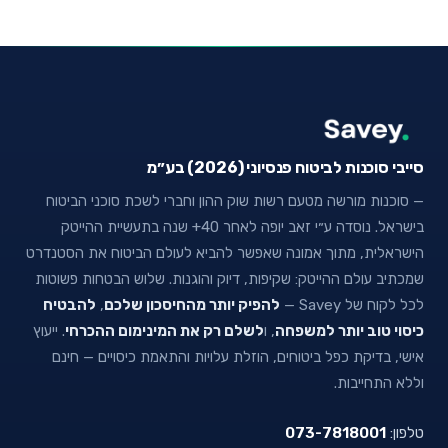
סייבי סוכנות לביטוח פנסיוני (2026) בע״מ
— סוכנות מורשה מטעם רשות שוק ההון וחברי לשכת סוכני הביטוח
בישראל. נוסדה ע״י זאב יופה לאחר 40+ שנה בתעשיית ההייטק
הישראלית, מתוך אמונה שאפשר להביא לעולם הביטוח את הסטנדרט
שמכתיב עולם ההייטק: שקיפות, דיוק והוגנות. שלוש הבטחות פשוטות
לכל לקוח של Savey —
להפיק יותר מהחיסכון שלכם
,
להבטיח
כיסוי טוב יותר למשפחה
, ו
לשלם רק את המינימום ההכרחי
. ייעוץ
אישי, בדיקת כפל ביטוחים, הוזלת עלויות והתאמת כיסויים — חינם
וללא התחייבות.
טלפון:
073-7818001