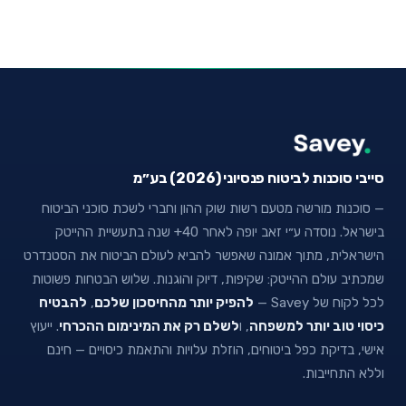
סייבי סוכנות לביטוח פנסיוני (2026) בע״מ
— סוכנות מורשה מטעם רשות שוק ההון וחברי לשכת סוכני הביטוח
בישראל. נוסדה ע״י זאב יופה לאחר 40+ שנה בתעשיית ההייטק
הישראלית, מתוך אמונה שאפשר להביא לעולם הביטוח את הסטנדרט
שמכתיב עולם ההייטק: שקיפות, דיוק והוגנות. שלוש הבטחות פשוטות
לכל לקוח של Savey —
להפיק יותר מהחיסכון שלכם
,
להבטיח
כיסוי טוב יותר למשפחה
, ו
לשלם רק את המינימום ההכרחי
. ייעוץ
אישי, בדיקת כפל ביטוחים, הוזלת עלויות והתאמת כיסויים — חינם
וללא התחייבות.