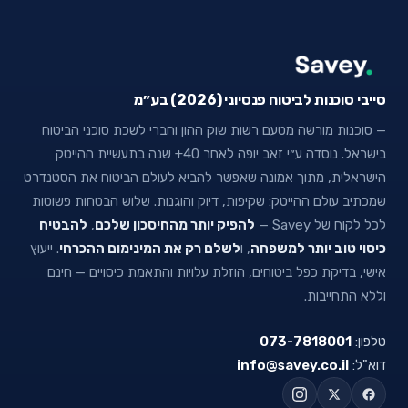
סייבי סוכנות לביטוח פנסיוני (2026) בע״מ
— סוכנות מורשה מטעם רשות שוק ההון וחברי לשכת סוכני הביטוח
בישראל. נוסדה ע״י זאב יופה לאחר 40+ שנה בתעשיית ההייטק
הישראלית, מתוך אמונה שאפשר להביא לעולם הביטוח את הסטנדרט
שמכתיב עולם ההייטק: שקיפות, דיוק והוגנות. שלוש הבטחות פשוטות
לכל לקוח של Savey —
להפיק יותר מהחיסכון שלכם
,
להבטיח
כיסוי טוב יותר למשפחה
, ו
לשלם רק את המינימום ההכרחי
. ייעוץ
אישי, בדיקת כפל ביטוחים, הוזלת עלויות והתאמת כיסויים — חינם
וללא התחייבות.
טלפון:
073-7818001
דוא"ל:
info@savey.co.il